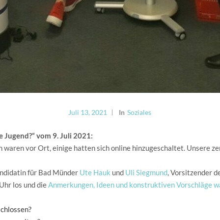
Juli 13, 2021
In
Soziales
 Jugend?“ vom 9. Juli 2021:
waren vor Ort, einige hatten sich online hinzugeschaltet. Unsere ze
didatin für Bad Münder
Ute Hauk
und
Uli Siegmund
, Vorsitzender 
Uhr los und die
Anmerkungen, Ideen und konstruktiven Vorschläge war
schlossen?