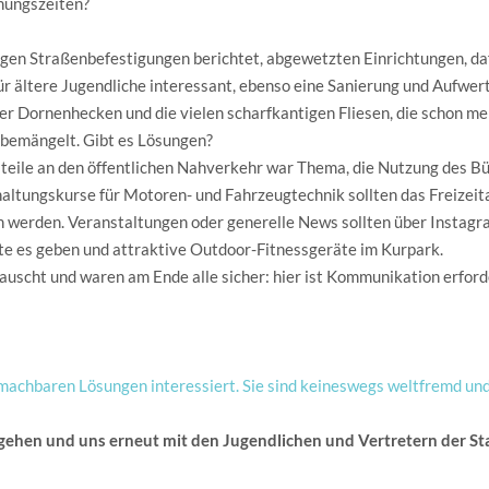
nungszeiten?
gen Straßenbefestigungen berichtet, abgewetzten Einrichtungen, daf
für ältere Jugendliche interessant, ebenso eine Sanierung und Aufw
r Dornenhecken und die vielen scharfkantigen Fliesen, die schon me
 bemängelt. Gibt es Lösungen?
teile an den öffentlichen Nahverkehr war Thema, die Nutzung des Bü
dhaltungskurse für Motoren- und Fahrzeugtechnik sollten das Freize
n werden. Veranstaltungen oder generelle News sollten über Instag
te es geben und attraktive Outdoor-Fitnessgeräte im Kurpark.
auscht und waren am Ende alle sicher: hier ist Kommunikation erfor
 machbaren Lösungen interessiert. Sie sind keineswegs weltfremd un
gehen und uns erneut mit den Jugendlichen und Vertretern der Sta